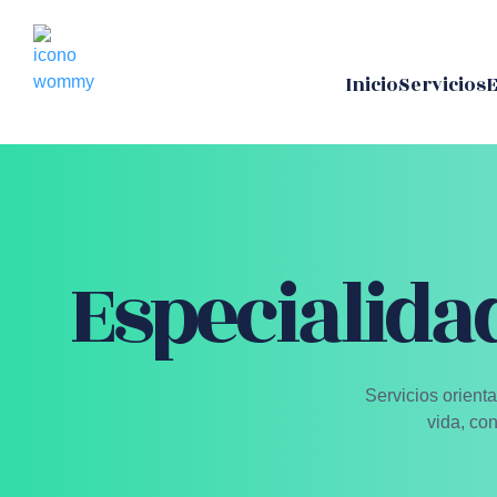
Inicio
Servicios
E
Especialida
Servicios orient
vida, co