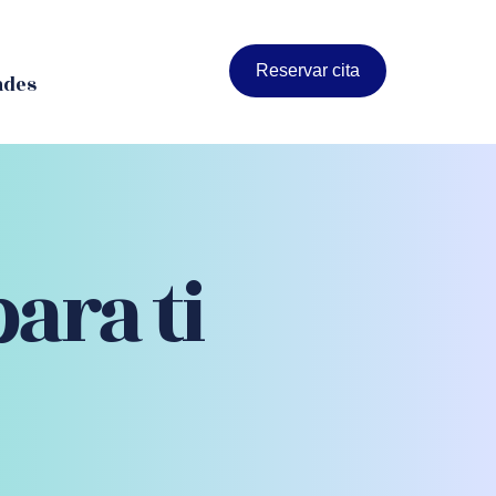
Reservar cita
ades
ara ti